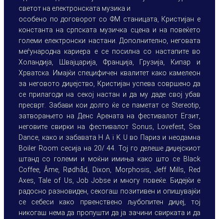
светот на електронската музика и
особено по договорот со ФМ станицата, Кристијан е
константа на српската музичка сцена и на повеќето
големи електронски настани. Дополнително, неговата
меѓународна кариера е се посилна со настапите во
Холандија, Швајцарија, Франција, Грузија, Кипар и
Хрватска. Имајќи специфичен квалитет како камелеон
за неговото диџејство, Кристијан успева совршено да
се прилагоди на секој настан и да му даде свој убав
пресврт. Забави кои долго ќе се паметат се Stereotip,
затворањето на Денс Арената на фестивалот Егзит,
неговите свирки на фестивалот Sonus, Lovefest, Sea
Dance, како и забавата H A ï K U во Париз и неодамна
Boiler Room сесија на 20/ 44. Тој го делеше диџејскиот
штанд со големи и моќни имиња како што се Black
Coffee, Âme, Rødhåd, Dixon, Morphosis, Jeff Mills, Red
Axes, Tale of Us, Job Jobse и многу повеќе. Бидејќи е
радосно разновиден, секогаш позитивен и опишувајќи
се себеси како првенствено љубопитен диџеј, тој
никогаш нема да пропушти да ја зачини свирката и да