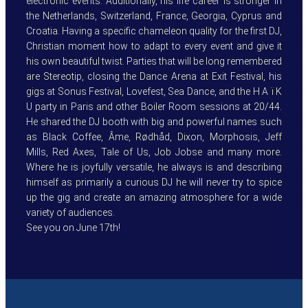
electronic events. Additionally, his life career is stronger in
the Netherlands, Switzerland, France, Georgia, Cyprus and
Croatia. Having a specific chameleon quality for the first DJ,
Christian moment how to adapt to every event and give it
his own beautiful twist. Parties that will be long remembered
are Stereotip, closing the Dance Arena at Exit Festival, his
gigs at Sonus Festival, Lovefest, Sea Dance, and the H A ï K
U party in Paris and other Boiler Room sessions at 20/44.
He shared the DJ booth with big and powerful names such
as Black Coffee, Âme, Rødhåd, Dixon, Morphosis, Jeff
Mills, Red Axes, Tale of Us, Job Jobse and many more.
Where he is joyfully versatile, he always is and describing
himself as primarily a curious DJ he will never try to spice
up the gig and create an amazing atmosphere for a wide
variety of audiences.
See you on June 17th!