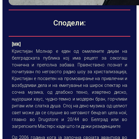
Сподели:
[MK]
Кристијан Молнар е еден од омилените диџеи на
белградската публика кој има рецепт за секогаш
тонична и преполна забава. Првенствено познат и
почитуван по неговото радио шоу за христализација,
Кристијан е посветен на промовирање на привлечни и
возбудливи дела и на емитување на широк спектар на
сочна музика; од длабоко техно, извртено диско,
њујоршки хаус, чудно-темно и модерен бран, горчливи
ритам или слатка душа. Спој на денс-музика од целиот
свет може да се слушне во неговиот бенд-ап цела ноќ,
главно во Drugstore и 20/44 во Белград или во
загрепските Мастерс каде што ги држи резиденциите.
Од 2006 година кога ја започна својата авантура во