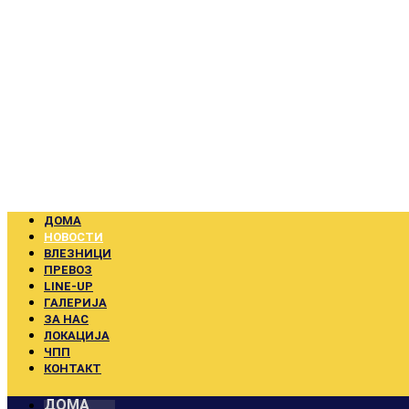
Skip
to
content
ДОМА
НОВОСТИ
ВЛЕЗНИЦИ
ПРЕВОЗ
LINE-UP
ГАЛЕРИЈА
ЗА НАС
ЛОКАЦИЈА
ЧПП
КОНТАКТ
ДОМА