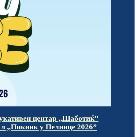
дукативен центар ,,Шаботиќ”
ал ,,Пикник у Пелинце 2026”