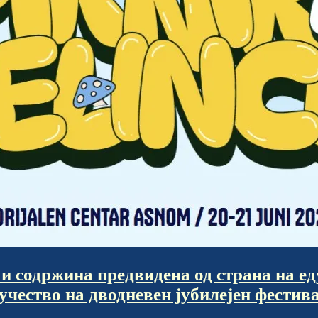
и содржинa предвидена од страна на е
 учество на дводневен јубилејен фестив