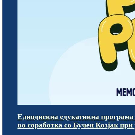
Еднодневна едукативна програма 
во соработка со Бучен Козјак при