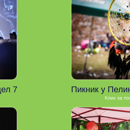
дел 7
Пикник у Пелин
Клик за по