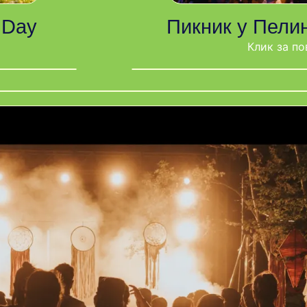
 Day
Пикник у Пелин
Клик за по