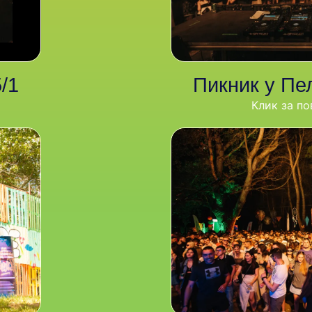
/1
Пикник у Пе
Клик за по