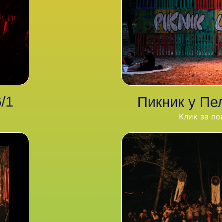
/1
Пикник у Пе
Клик за по