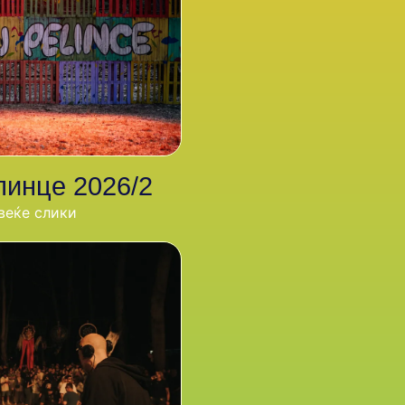
линце 2026/2
веќе слики