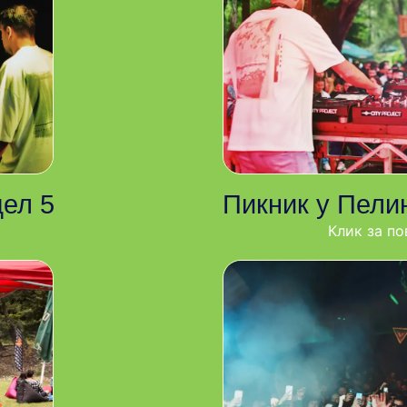
дел 5
Пикник у Пелин
Клик за по