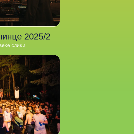
линце 2025/2
веќе слики