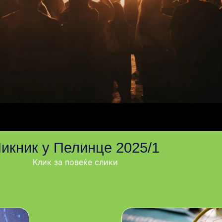
икник у Пелинце 2025/1
Клик за повеќе слики