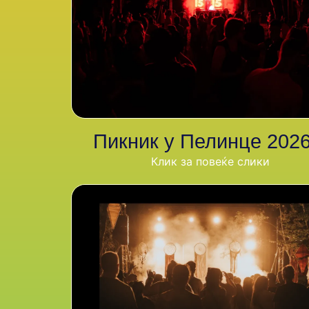
Пикник у Пелинце 2026
Клик за повеќе слики