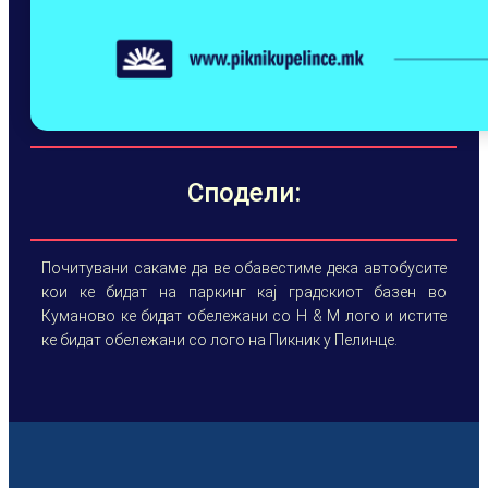
Сподели:
Почитувани сакаме да ве обавестиме дека автобусите
кои ке бидат на паркинг кај градскиот базен во
Куманово ке бидат обележани со Н & М лого и истите
ке бидат обележани со лого на Пикник у Пелинце.