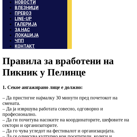
НОВОСТИ
ВЛЕЗНИЦИ
ПРЕВОЗ
LINE-UP
ГАЛЕРИЈА
ЗА НАС
ЛОКАЦИЈА
ЧПП
КОНТАКТ
Правила за вработени на
Пикник у Пелинце
1. Секое ангажирано лице е должно:
– Да пристигне најмалку 30 минути пред почетокот на
смената.
– Да ја извршува работата совесно, одговорно и
професионално.
– Да ги почитува насоките на координаторите, шефовите на
сектори и организаторите.
– Да го чува угледот на фестивалот и организацијата.
– Да се однесува културно кон посетители, колеги и