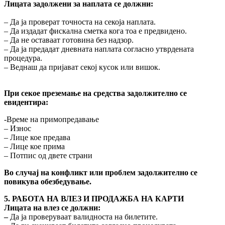
Лицата задолжени за наплата се должни:
– Да ја проверат точноста на секоја наплата.
– Да издадат фискална сметка кога тоа е предвидено.
– Да не оставаат готовина без надзор.
– Да ја предадат дневната наплата согласно утврдената
процедура.
– Веднаш да пријават секој кусок или вишок.
При секое преземање на средства задолжително се
евидентира:
-Време на примопредавање
– Износ
– Лице кое предава
– Лице кое прима
– Потпис од двете страни
Во случај на конфликт или проблем задолжително се
повикува обезбедување.
5. РАБОТА НА ВЛЕЗ И ПРОДАЖБА НА КАРТИ
Лицата на влез се должни:
–
Да ја проверуваат валидноста на билетите.