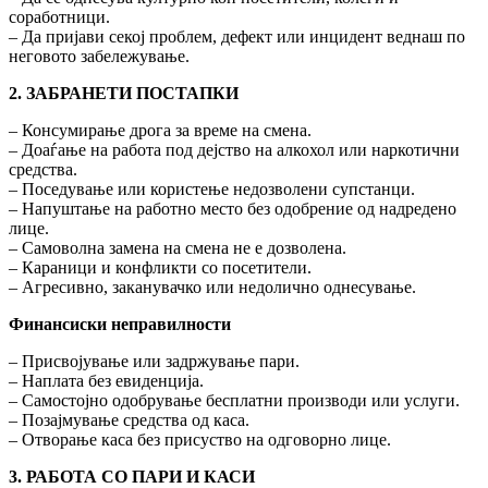
соработници.
– Да пријави секој проблем, дефект или инцидент веднаш по
неговото забележување.
2. ЗАБРАНЕТИ ПОСТАПКИ
– Консумирање дрога за време на смена.
– Доаѓање на работа под дејство на алкохол или наркотични
средства.
– Поседување или користење недозволени супстанци.
– Напуштање на работно место без одобрение од надредено
лице.
– Самоволна замена на смена не е дозволена.
– Караници и конфликти со посетители.
– Агресивно, заканувачко или недолично однесување.
Финансиски неправилности
– Присвојување или задржување пари.
– Наплата без евиденција.
– Самостојно одобрување бесплатни производи или услуги.
– Позајмување средства од каса.
– Отворање каса без присуство на одговорно лице.
3. РАБОТА СО ПАРИ И КАСИ