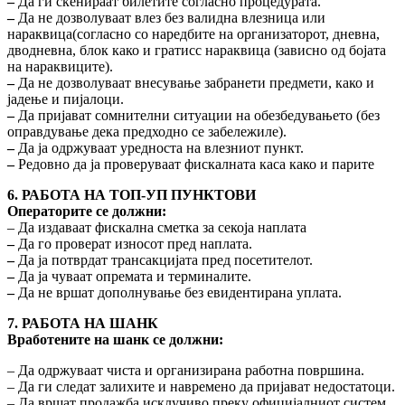
–
Да ги скенираат билетите согласно процедурата.
–
Да не дозволуваат влез без валидна влезница или
нараквица(согласно со наредбите на организаторот, дневна,
дводневна, блок како и гратисс нараквица (зависно од бојата
на нараквиците).
–
Да не дозволуваат внесување забранети предмети, како и
јадење и пијалоци.
–
Да пријават сомнителни ситуации на обезбедувањето (без
оправдување дека предходно се забележиле).
–
Да ја одржуваат уредноста на влезниот пункт.
–
Редовно да ја проверуваат фискалната каса како и парите
6. РАБОТА НА ТОП-УП ПУНКТОВИ
Операторите се должни:
– Да издаваат фискална сметка за секоја наплата
–
Да го проверат износот пред наплата.
–
Да ја потврдат трансакцијата пред посетителот.
–
Да ја чуваат опремата и терминалите.
–
Да не вршат дополнување без евидентирана уплата.
7. РАБОТА НА ШАНК
Вработените на шанк се должни:
– Да одржуваат чиста и организирана работна површина.
– Да ги следат залихите и навремено да пријават недостатоци.
– Да вршат продажба исклучиво преку официјалниот систем.