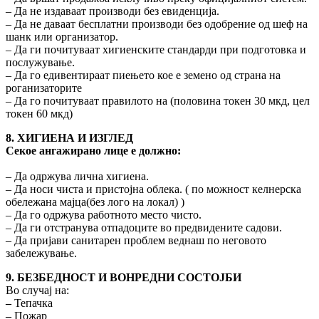
– Да не издаваат производи без евиденција.
– Да не даваат бесплатни производи без одобрение од шеф на
шанк или организатор.
– Да ги почитуваат хигиенските стандарди при подготовка и
послужување.
– Да го едивентираат пиењето кое е земено од страна на
роганизаторите
– Да го почитуваат правилото на (половина токен 30 мкд, цел
токен 60 мкд)
8. ХИГИЕНА И ИЗГЛЕД
Секое ангажирано лице е должно:
– Да одржува лична хигиена.
– Да носи чиста и пристојна облека. ( по можност келнерска
обележана мајца(без лого на локал) )
– Да го одржува работното место чисто.
– Да ги отстранува отпадоците во предвидените садови.
– Да пријави санитарен проблем веднаш по неговото
забележување.
9. БЕЗБЕДНОСТ И ВОНРЕДНИ СОСТОЈБИ
Во случај на:
–
Тепачка
–
Пожар