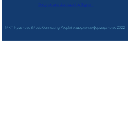
Designed and developed by Signum
МКП Куманово (Music Connecting People) е здружение формирано во 2022