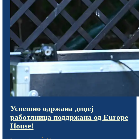
Успешно одржана диџеј
работлница поддржана од Europe
House!