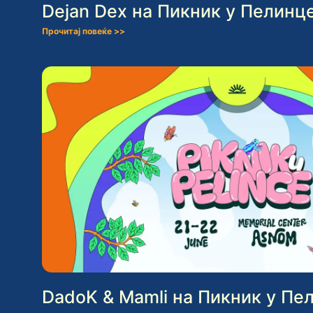
Dejan Dex на Пикник у Пелинце
Прочитај повеќе >>
DadoK & Mamli на Пикник у Пе