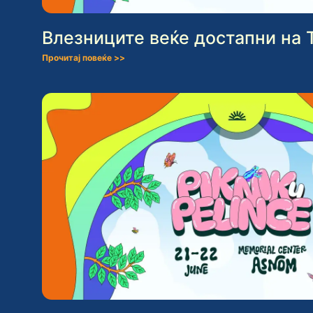
Влезниците веќе достапни нa T
Прочитај повеќе >>