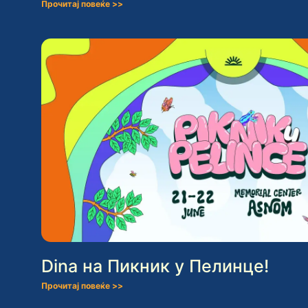
Прочитај повеќе >>
Dina на Пикник у Пелинце!
Прочитај повеќе >>