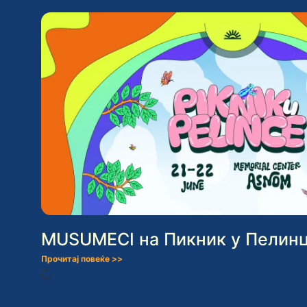
MUSUMECI на Пикник у Пелинц
Прочитај повеќе >>