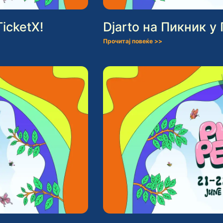
icketX!
Djarto на Пикник у
Прочитај повеќе >>