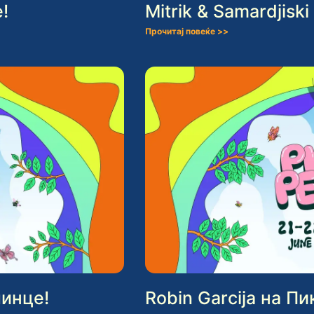
!
Mitrik & Samardjisk
Прочитај повеќе >>
линце!
Robin Garcija на П