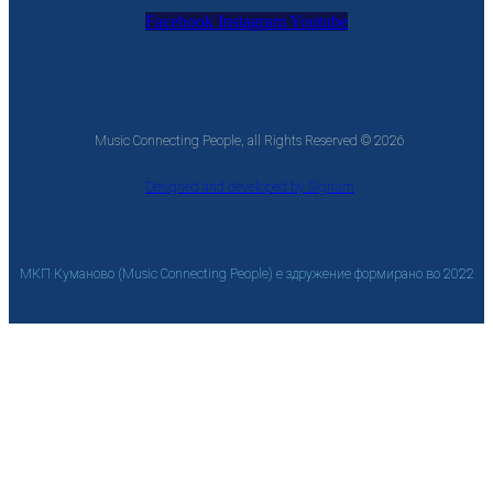
Facebook
Instagram
Youtube
Music Connecting People, all Rights Reserved © 2026
Designed and developed by Signum
МКП Куманово (Music Connecting People) е здружение формирано во 2022