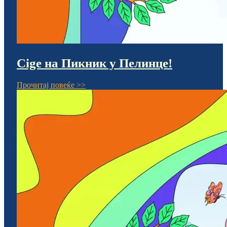
Cige на Пикник у Пелинце!
Прочитај повеќе >>