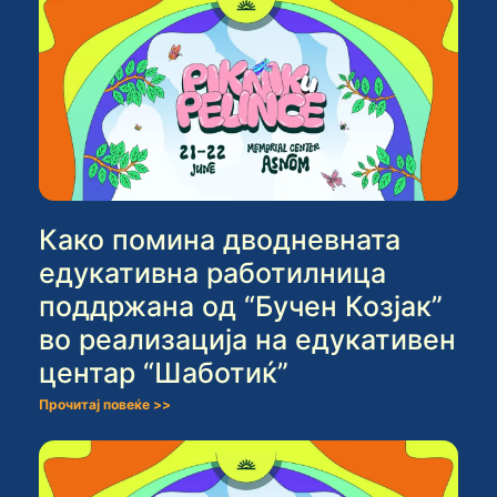
Како помина дводневната
едукативна работилница
поддржана од “Бучен Козјак”
во реализација на едукативен
центар “Шаботиќ”
Прочитај повеќе >>