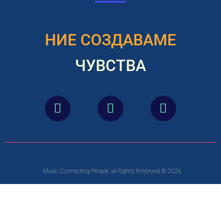
НИЕ СОЗДАВАМЕ
ЧУВСТВА
Music Connecting People, all Rights Reserved © 2026
Designed and developed by Signum
МКП Куманово (Music Connecting People) е здружение формирано во
2022