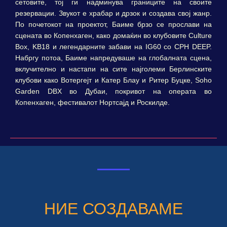
сетовите, тој ги надминува границите на своите
резервации. Звукот е храбар и дрзок и создава свој жанр.
По почетокот на проектот, Баиме брзо се прослави на
сцената во Копенхаген, како домаќин во клубовите Culture
Box, KB18 и легендарните забави на IG60 со CPH DEEP.
Набргу потоа, Баиме напредуваше на глобалната сцена,
вклучително и настапи на сите најголеми Берлинските
клубови како Вотергејт и Катер Блау и Ритер Буцке, Soho
Garden DBX во Дубаи, покривот на операта во
Копенхаген, фестивалот Нортсајд и Роскилде.
НИЕ СОЗДАВАМЕ