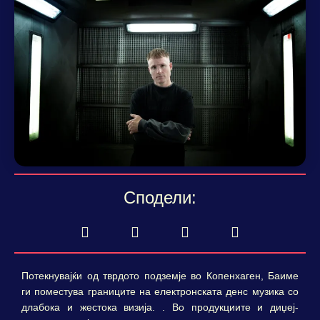
Сподели:
Потекнувајќи од тврдото подземје во Копенхаген, Баиме
ги поместува границите на електронската денс музика со
длабока и жестока визија. . Во продукциите и диџеј-