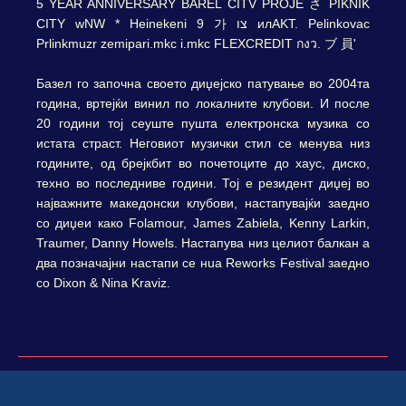
Базел го започна своето диџејско патување во 2004та
година, вртејќи винил по локалните клубови. И после
20 години тој сеуште пушта електронска музика со
истата страст. Неговиот музички стил се менува низ
годините, од брејкбит во почетоците до хаус, диско,
техно во последниве години. Тој е резидент диџеј во
најважните македонски клубови, настапувајќи заедно
со диџеи како Folamour, James Zabiela, Kenny Larkin,
Traumer, Danny Howels. Настапува низ целиот балкан а
два позначајни настапи се нuа Reworks Festival заедно
со Dixon & Nina Kraviz.