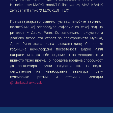
Претставувајќи го главниот ум зад палубите, звучниот
волшебник кој ослободува еуфорија со секој пад на
ритамот – Дарко Рипл. Со заповедно присуство и
длабоко вкоренета страст за електронската музика,
Дарко Рипл стана познат локален диџеј. Со повеке
годиншна немилосрдна посветеност, Дарко Рипл
направи ниша за себе во доменот на мелодиското и
врвното техно време. Тој поседува вродена способност
да организира звучни патувања што ги водат
слушателите на незаборавна авантура преку
пулсирачки ритми и етерични мелодии
@_darkozdravkovski_