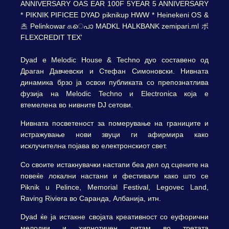
Dyad е Melodic House & Techno дуо составено од
Драган Давчевски и Стефан Симоновски. Нивната
динамика брзо ја освои публиката со препознатлива
фузија на Melodic Techno и Electronica која е
втемелена во нивните DJ сетови.
Нивната посветеност за померување на границите и
истражување нови звуци ги афирмира како
исклучителна појава во електронскиот свет.
Со своите истакнувачки настапи беа дел од сцените на
повеќе локални настани и фестивали како што се
Piknik u Pelince, Memorial Festival, Legovec Land,
Raving Riviera во Саранда, Албаниjа, итн.
Dyad ќе ја истакне својата креативност со еуфорични
мелодии и хипнотичен ритам во третата