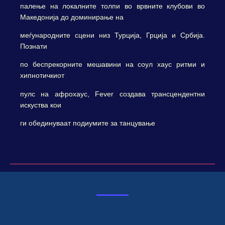
палење на локалните толпи во врвните клубови во
Македонија до доминирање на
меѓународните сцени низ Турција, Грција и Србија.
Познати
по беспрекорните мешавини на соул хаус ритми и
хипнотичкиот
пулс на афрохаус, Fever создава трансцендентни
искуства кои
ги обединуваат подиумите за танцување