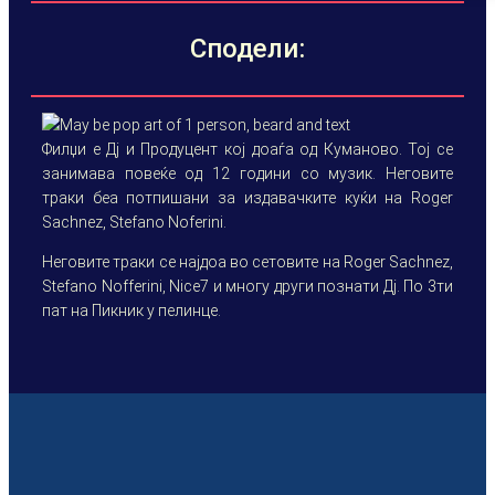
Сподели:
Филџи е Дј и Продуцент кој доаѓа од Куманово. Тој се
занимава повеќе од 12 години со музик. Неговите
траки беа потпишани за издавачките куќи на Roger
Sachnez, Stefano Noferini.
Неговите траки се најдоа во сетовите на Roger Sachnez,
Stefano Nofferini, Nice7 и многу други познати Дј. По 3ти
пат на Пикник у пелинце.