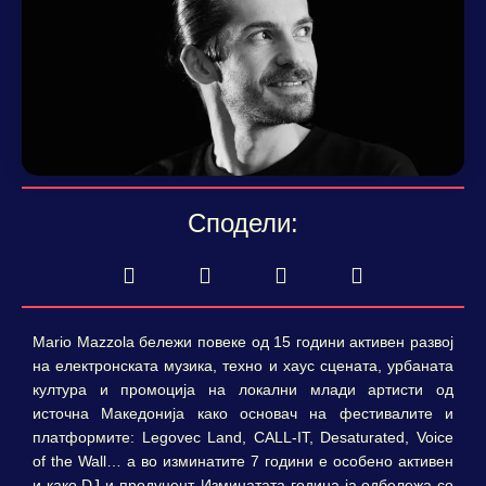
Сподели:
Mario Mazzola бележи повеке од 15 години активен развој
на електронската музика, техно и хаус сцената, урбаната
култура и промоција на локални млади артисти од
источна Македонија како основач на фестивалите и
платформите: Legovec Land, CALL-IT, Desaturated, Voice
of the Wall… а во изминатите 7 години е особено активен
и како DJ и продуцент. Изминатата година ja одбележа со