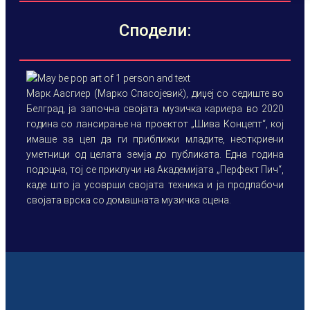
Сподели:
Марк Аасгиер (Марко Спасојевиќ), диџеј со седиште во
Белград, ја започна својата музичка кариера во 2020
година со лансирање на проектот „Шива Концепт“, кој
имаше за цел да ги приближи младите, неоткриени
уметници од целата земја до публиката. Една година
подоцна, тој се приклучи на Академијата „Перфект Пич“,
каде што ја усоврши својата техника и ја продлабочи
својата врска со домашната музичка сцена.