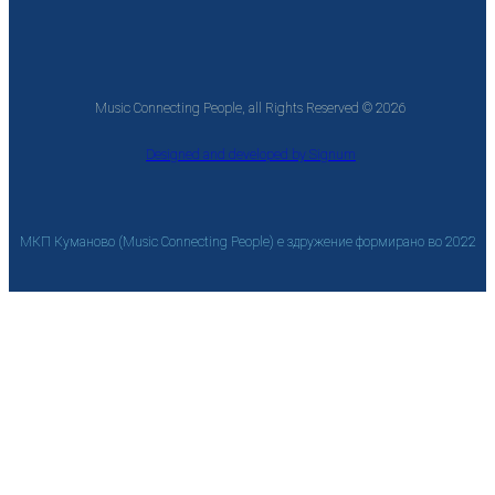
Music Connecting People, all Rights Reserved © 2026
Designed and developed by Signum
МКП Куманово (Music Connecting People) е здружение формирано во 2022