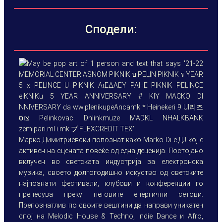
Сподели:
Марко Димитриевски попознат како Marko Di е ДЈ кој е
активен на сцената повеќе од една деценија. Постојано
вклучен во светската индустрија за електронска
музика, своето долгогодишно искуство од светските
најпознати фестивали, клубови и конференции го
пренесува преку неговите енергични сетови.
Препознатлив по своите вештини да направи уникатен
спој на Melodic House & Techno, Indie Dance и Аfro,