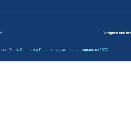
26
Designed and de
ово (Music Connecting People) е здружение формирано во 2022