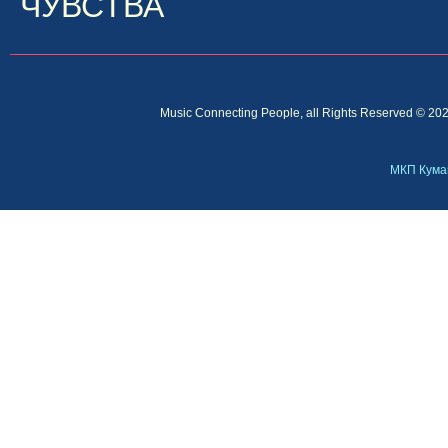
ЧУВСТВА
Music Connecting People, all Rights Reserved © 20
МКП Куман