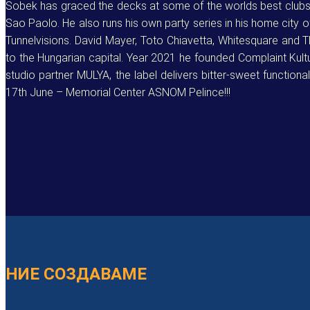
Sobek has graced the decks at some of the worlds best clubs i
Sao Paolo. He also runs his own party series in his home city 
Tunnelvisions. David Mayer, Toto Chiavetta, Whitesquare and Th
to the Hungarian capital. Year 2021 he founded Complaint Kultu
studio partner MULYA, the label delivers bitter-sweet function
17th June – Memorial Center ASNOM Pelince!!!
НИЕ СОЗДАВАМЕ