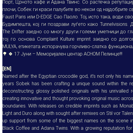
Порт, Црното кафе и Адана Твинс. Со растечка репутаци
плочи, Собек ги краси палубите во некои од најдобрите све
Faust Paris или D-EDGE Сао Паоло. Тој, исто така, води с
Будимпешта, кој ги поздрави луѓето како Tunnelvisions. Д
The Drifter заедно со многу други големи уметници до гл
тој го основа Complaint Kulture imprint заедно со дол
MULYA, етикетата испорачува горчливо-слатка функционал
🌳 🍀 17 Јуни – Меморијален центар АСНОМ Пелинце!!!
[EN]
Named after the Egyptian crocodile god, it’s not only his name
years Sobek has been crafting a unique sound within the 
deconstructing glossy polished originals with his unrivalled 
creating innovative and thought provoking original music acro
boundaries. With releases on credible imprints such as Mona
Light and Duro along with sought after remixes on Stil vor Tal
up support from some of the biggest names on the scene in
Black Coffee and Adana Twins. With a growing reputation for