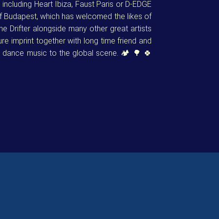
ncluding Heart Ibiza, Faust Paris or D-EDGE
of Budapest, which has welcomed the likes of
e Drifter alongside many other great artists
re imprint together with long time friend and
al dance music to the global scene. 🏕️ 🌳 🍀