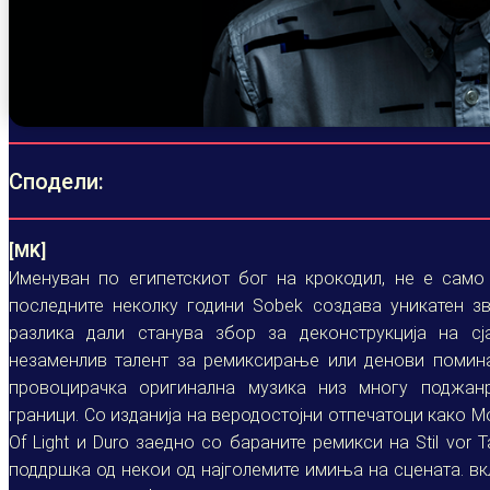
Сподели:
[MK]
Именуван по египетскиот бог на крокодил, не е само
последните неколку години Sobek создава уникатен зв
разлика дали станува збор за деконструкција на сј
незаменлив талент за ремиксирање или денови помина
провоцирачка оригинална музика низ многу поджанр
граници. Со изданија на веродостојни отпечатоци како Mon
Of Light и Duro заедно со бараните ремикси на Stil vor T
поддршка од некои од најголемите имиња на сцената. вкл