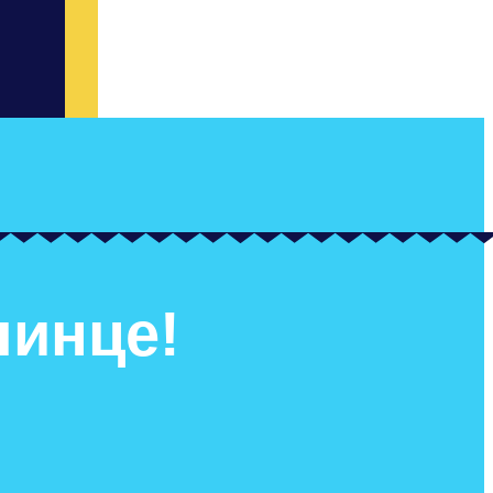
линце!