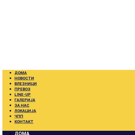
Skip
to
content
ДОМА
НОВОСТИ
ВЛЕЗНИЦИ
ПРЕВОЗ
LINE-UP
ГАЛЕРИЈА
ЗА НАС
ЛОКАЦИЈА
ЧПП
КОНТАКТ
ДОМА