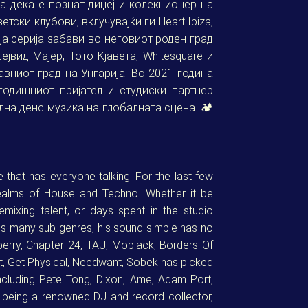
ја дека е познат диџеј и колекционер на
тски клубови, вклучувајќи ги Heart Ibiza,
воја серија забави во неговиот роден град
ејвид Мајер, Тото Кјавета, Whitesquare и
авниот град на Унгарија. Во 2021 година
гогодишниот пријател и студиски партнер
на денс музика на глобалната сцена. 🏕️
 that has everyone talking. For the last few
realms of House and Techno. Whether it be
remixing talent, or days spent in the studio
ss many sub genres, his sound simple has no
berry, Chapter 24, TAU, Moblack, Borders Of
ent, Get Physical, Needwant, Sobek has picked
cluding Pete Tong, Dixon, Ame, Adam Port,
 being a renowned DJ and record collector,