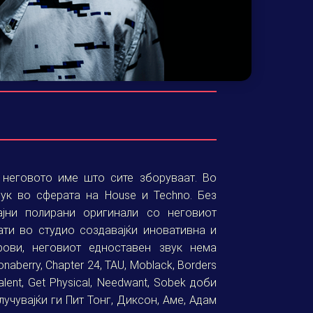
 неговото име што сите зборуваат. Во
ук во сферата на House и Techno. Без
ајни полирани оригинали со неговиот
ти во студио создавајќи иновативна и
ови, неговиот едноставен звук нема
aberry, Chapter 24, TAU, Moblack, Borders
alent, Get Physical, Needwant, Sobek доби
учувајќи ги Пит Тонг, Диксон, Аме, Адам