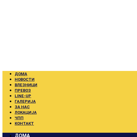
Skip
to
content
ДОМА
НОВОСТИ
ВЛЕЗНИЦИ
ПРЕВОЗ
LINE-UP
ГАЛЕРИЈА
ЗА НАС
ЛОКАЦИЈА
ЧПП
КОНТАКТ
ДОМА