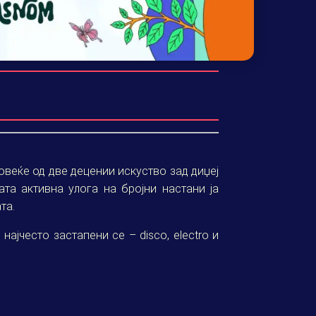
овеќе од две децении искуство зад диџеј
ата активна улога на бројни настани ја
та.
ајчесто застапени се – disco, electro и