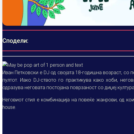
Сподели:
Иван Петковски е DJ од својата 18-годишна возраст, со п
пултот. Иако DJ-ството го практикува како хоби, негов
одразува неговата постојана поврзаност со диџеј култура
Неговиот стил е комбинација на повеќе жанрови, од кои н
house.