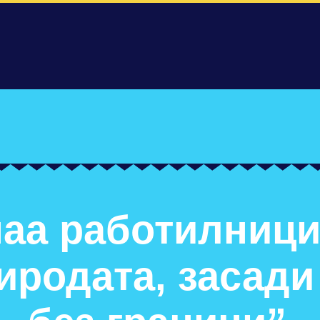
аа работилници
риродата, засади