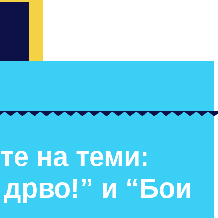
те на теми:
 дрво!” и “Бои