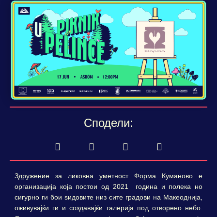
Сподели:
Здружение за ликовна уметност Форма Куманово е
организација која постои од 2021 година и полека но
сигурно ги бои ѕидовите низ сите градови на Макеоднија,
оживувајќи ги и создавајќи галерија под отворено небо.