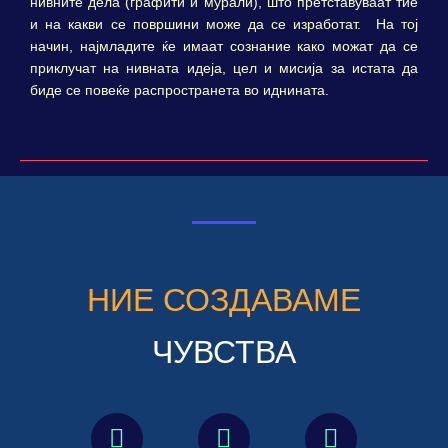
нивните дела (графити и мурали), што претставуваат тие
и на какви се површини може да се изработат. На тој
начин, најмладите ќе имаат сознание како можат да се
приклучат на нивната идеја, цел и мисија за истата да
биде се повеќе распространета во иднината.
НИЕ СОЗДАВАМЕ
ЧУВСТВА