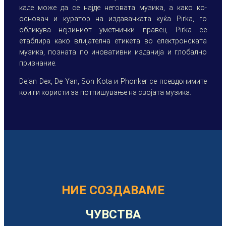
каде може да се најде неговата музика, а како ко-
основач и куратор на издавачката куќа Pirka, го
обликува нејзиниот уметнички правец. Pirka се
етаблира како влијателна етикета во електронската
музика, позната по иновативни изданија и глобално
признание.
Dejan Dex, De Yan, Son Kota и Phonker се псевдонимите
кои ги користи за потпишување на својата музика.
НИЕ СОЗДАВАМЕ
ЧУВСТВА