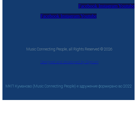
Facebook
Instagram
Youtube
Facebook
Instagram
Youtube
Music Connecting People, all Rights Reserved © 2026
Designed and developed by Signum
МКП Куманово (Music Connecting People) е здружение формирано во 2022