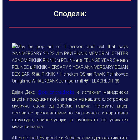
Сподели:
Дејан Декс
@dex.on.the.decks
е истакнат македонски
диџеј и продуцент кој е активен на нашата електронска
музична сцена од 2008ма година. Неговите диџеј-
сетови се препознатливи по енергичната и наративна
структура, привлекувајќи ја публиката со уникатен
музички израз.
Afterme, Tied, Evaporate и Satya се само дел од етикетите