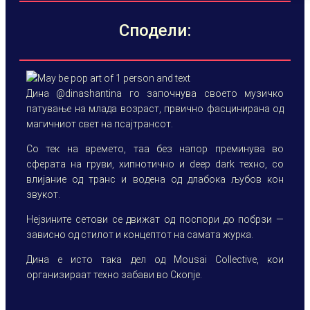
Сподели:
Дина @dinashantina го започнува своето музичко
патување на млада возраст, првично фасцинирана од
магичниот свет на псајтрансот.
Со тек на времето, таа без напор преминува во
сферата на груви, хипнотично и deep dark техно, со
влијание од транс и водена од длабока љубов кон
звукот.
Нејзините сетови се движат од поспори до побрзи —
зависно од стилот и концептот на самата журка.
Дина е исто така дел од Mousai Collective, кои
организираат техно забави во Скопје.