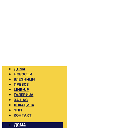
Skip
to
content
ДОМА
НОВОСТИ
ВЛЕЗНИЦИ
ПРЕВОЗ
LINE-UP
ГАЛЕРИЈА
ЗА НАС
ЛОКАЦИЈА
ЧПП
КОНТАКТ
ДОМА