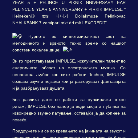
Нурнете во хипнотизирачкиот свет на
мелодичното и врвното техно време со нашиот
сопствен локален диџеј!
Ви го претставуваме IMPULSE, исклучителен талент во
енергичната област на електронската музика. Со
ненаситна љубов кон сите работи Techno, IMPULSE
создава звучни пејзажи кои ја разгоруваат фантазијата
и ја разбрануваат душата.
Без разлика дали се работи за пулсирачки техно
ритам, IMPULSE без напор ја води својата публика на
извонредно звучно патување, оставајќи ја да копнее за
повеќе.
Придружете ни се во кревањето на јачината на звукот и
предавањето на немилосрдните ритами кои ќе бидат