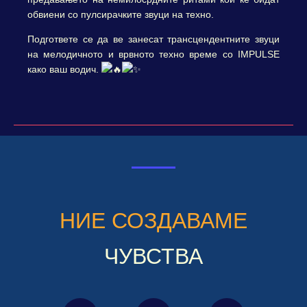
обвиени со пулсирачките звуци на техно.
Подгответе се да ве занесат трансцендентните звуци
на мелодичното и врвното техно време со IMPULSE
како ваш водич.
НИЕ СОЗДАВАМЕ
ЧУВСТВА