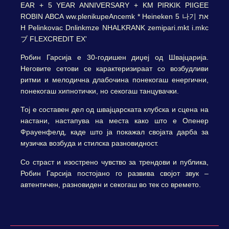
Робин Гарсија е 30-годишен диџеј од Швајцарија.
Неговите сетови се карактеризираат со возбудливи
ритми и мелодична длабочина понекогаш енергични,
понекогаш хипнотички, но секогаш танцувачки.
Тој е составен дел од швајцарската клубска и сцена на
настани, настапува на места како што е Опенер
Фрауенфелд, каде што ја покажал својата дарба за
музичка возбуда и стилска разновидност.
Со страст и изострено чувство за трендови и публика,
Робин Гарсија постојано го развива својот звук –
автентичен, разновиден и секогаш во тек со времето.